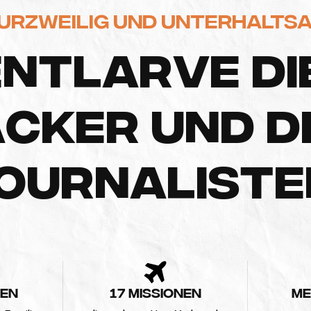
URZWEILIG UND UNTERHALTS
E
N
T
L
A
R
V
E
D
I
A
C
K
E
R
U
N
D
D
O
U
R
N
A
L
I
S
T
E
REN
17 MISSIONEN
ME