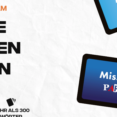
AM
E
E
N
N
HR ALS 300
WÖRTER