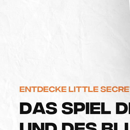
Entdecke Little Secr
D
A
S
S
P
I
E
L
D
U
N
D
D
E
S
B
L