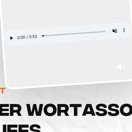
et
E
R
W
O
R
T
A
S
S
U
F
F
S