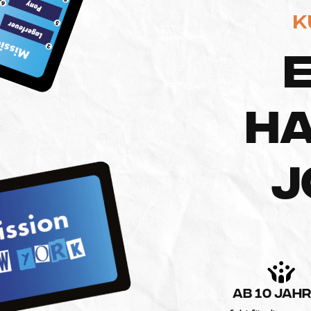
K
H
J
AB 10 JAH