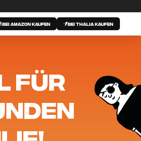
BEI AMAZON
KAUFEN
BEI THALIA
KAUFEN
L FÜR
UNDEN
LIE!