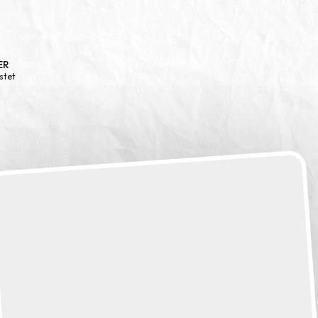
ER
stet