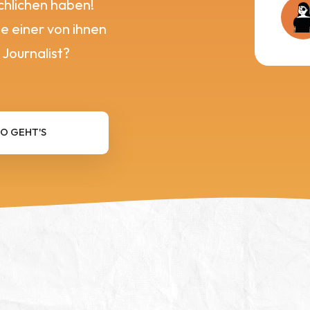
chlichen haben!
se einer von ihnen
 Journalist?
SO GEHT'S