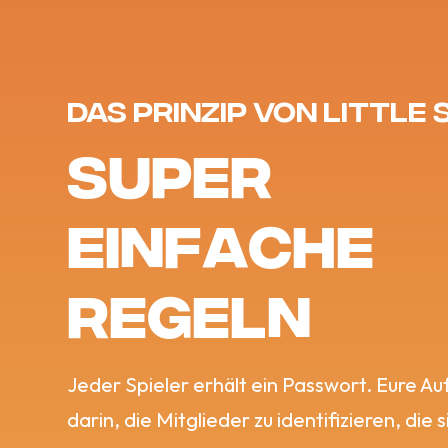
Das Prinzip von Little
S
U
P
E
R
E
I
N
F
A
C
H
E
R
E
G
E
L
N
Jeder Spieler erhält ein Passwort. Eure A
darin, die Mitglieder zu identifizieren, die s