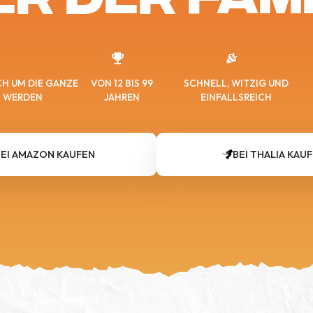
ICH UM DIE GANZE
VON 12 BIS 99
SCHNELL, WITZIG UND
N WERDEN
JAHREN
EINFALLSREICH
BEI AMAZON
KAUFEN
BEI THALIA
KAU