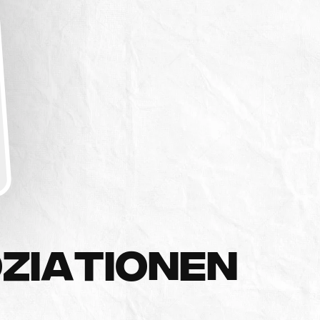
O
Z
I
A
T
I
O
N
E
N