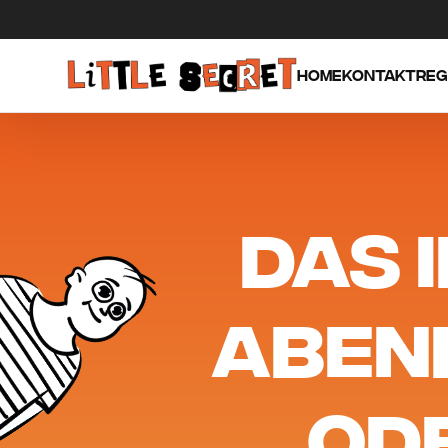
Passer au contenu
HOME
KONTAKT
REG
DAS 
ABEN
ODE