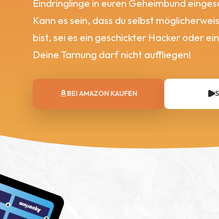
Eindringlinge in euren Geheimbund einges
Kann es sein, dass du selbst möglicherwei
bist, sei es ein geschickter Hacker oder ein
Deine Tarnung darf nicht auffliegen!
BEI AMAZON
KAUFEN